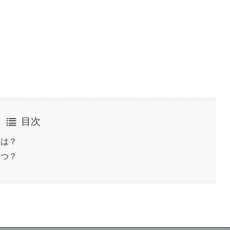
目次
声は？
いつ？