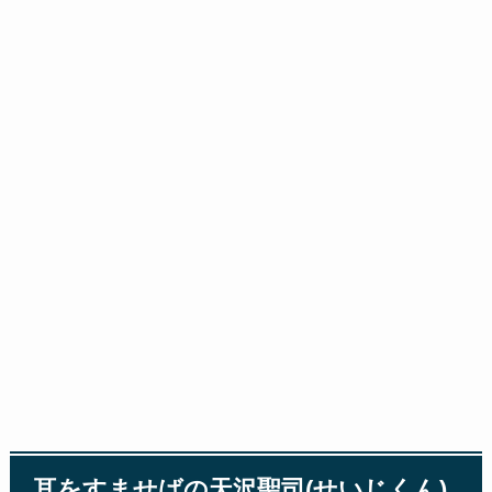
耳をすませばの天沢聖司(せいじくん)