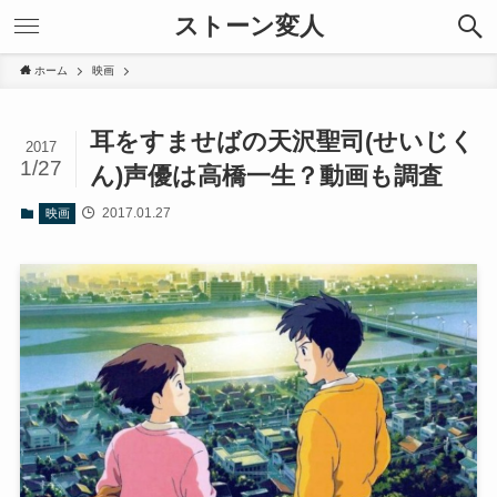
ストーン変人
ホーム
映画
耳をすませばの天沢聖司(せいじく
2017
1/27
ん)声優は高橋一生？動画も調査
2017.01.27
映画