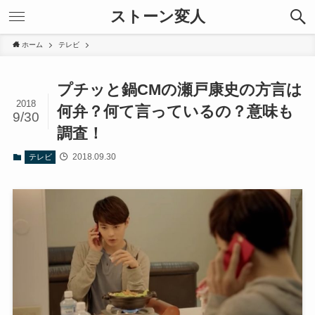
ストーン変人
ホーム
テレビ
プチッと鍋CMの瀬戸康史の方言は
2018
何弁？何て言っているの？意味も
9/30
調査！
2018.09.30
テレビ