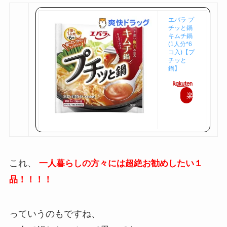
エバラ プ
チッと鍋
キムチ鍋
(1人分*6
コ入)【プ
チッと
鍋】
楽
天
で
購
入
これ、
一人暮らしの方々には超絶お勧めしたい１
品！！！！
っていうのもですね、