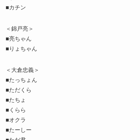
■カチン
＜錦戸亮＞
■亮ちゃん
■りょちゃん
＜大倉忠義＞
■たっちょん
■ただくら
■たちょ
■くらら
■オクラ
■たーしー
■ただ君