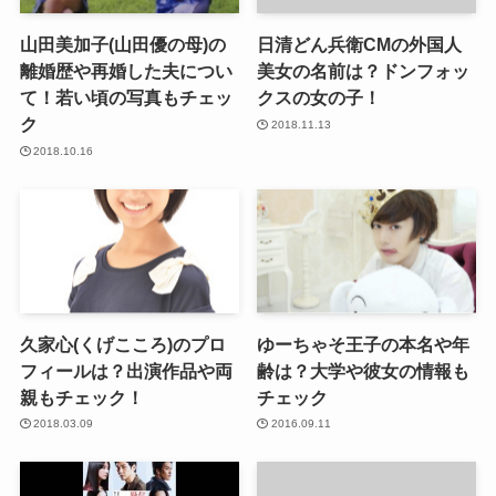
山田美加子(山田優の母)の
日清どん兵衛CMの外国人
離婚歴や再婚した夫につい
美女の名前は？ドンフォッ
て！若い頃の写真もチェッ
クスの女の子！
ク
2018.11.13
2018.10.16
久家心(くげこころ)のプロ
ゆーちゃそ王子の本名や年
フィールは？出演作品や両
齢は？大学や彼女の情報も
親もチェック！
チェック
2018.03.09
2016.09.11