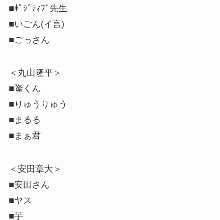
■ﾎﾟｼﾞﾃｨﾌﾞ先生
■いごん(イ言)
■ごっさん
＜丸山隆平＞
■隆くん
■りゅうりゅう
■まるる
■まぁ君
＜安田章大＞
■安田さん
■ヤス
■芋