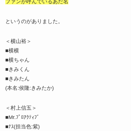
ファンが呼んでいるあだ名
というのがありました。
＜横山裕＞
■横横
■横ちゃん
■きみくん
■きみたん
(本名:侯隆:きみたか)
＜村上信五＞
■Mr.ﾌﾟﾛｱｸﾃｨﾌﾞ
■ﾅｽ(担当色:紫)