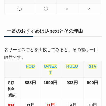
◯
〇
×
×
一番のおすすめはU-nextとその理由
各サービスごとを比較してみると、その差は一目
瞭然です。
FOD
U-NEX
HULU
dT
V
T
888円
1990円
933円
500円
月額
料金
(税抜)
31日
31日
14日
30日
無料