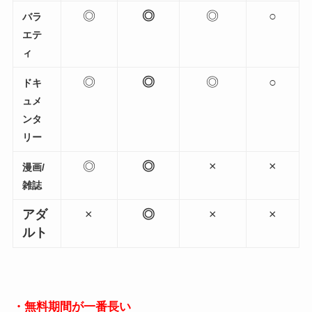
◎
◎
◎
○
バラ
エテ
ィ
◎
◎
◎
○
ドキ
ュメ
ンタ
リー
◎
◎
×
×
漫画/
雑誌
アダ
×
◎
×
×
ルト
・無料期間が一番長い