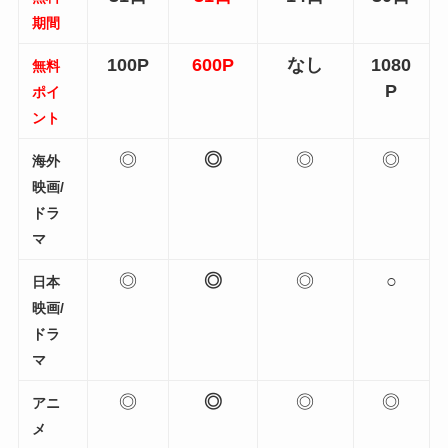
期間
100P
600P
なし
1080
無料
P
ポイ
ント
◎
◎
◎
◎
海外
映画/
ドラ
マ
◎
◎
◎
○
日本
映画/
ドラ
マ
◎
◎
◎
◎
アニ
メ