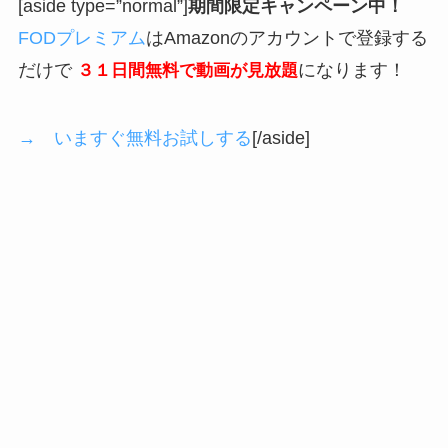
[aside type=”normal”]
期間限定キャンペーン中！
FODプレミアム
はAmazonのアカウントで登録する
だけで
になります！
３１日間無料で動画が見放題
→ いますぐ無料お試しする
[/aside]