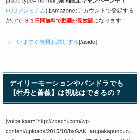
[aside type=”normal”]
期間限定キャンペーン中！
FODプレミアム
はAmazonのアカウントで登録する
だけで
になります！
３１日間無料で動画が見放題
→ いますぐ無料お試しする
[/aside]
デイリーモーションやパンドラでも
【牡丹と薔薇】は視聴はできるの？
[voice icon=”http://zoechi.com/wp-
content/uploads/2015/10/bsGAK_arupakapunpun.j