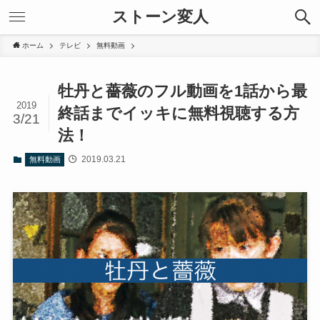
ストーン変人
ホーム
テレビ
無料動画
牡丹と薔薇のフル動画を1話から最
2019
終話までイッキに無料視聴する方
3/21
法！
2019.03.21
無料動画