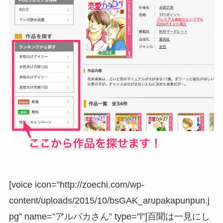
[voice icon=”http://zoechi.com/wp-
content/uploads/2015/10/bsGAK_arupakapunpun.j
pg” name=”アルバカさん” type=”l”]百聞は一見にし